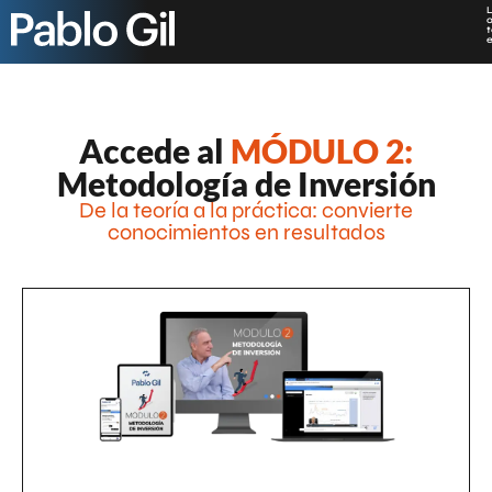
o
e
* 46% DE DESCUENTO. Solo 500 plazas.
Accede al
MÓDULO 2:
Metodología de Inversión
De la teoría a la práctica: convierte
conocimientos en resultados